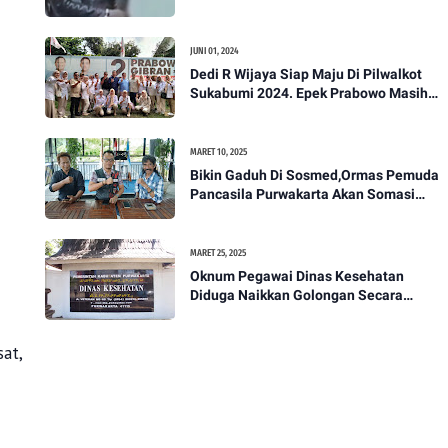
Akan Bawa Kasus Ini Ke Ranah Hukum
JUNI 01, 2024
Dedi R Wijaya Siap Maju Di Pilwalkot
Sukabumi 2024. Epek Prabowo Masih
Melekat Di Masyarakat Kota Sukabumi
MARET 10, 2025
Bikin Gaduh Di Sosmed,Ormas Pemuda
Pancasila Purwakarta Akan Somasi
Wakil Bupati Purwakarta
MARET 25, 2025
Oknum Pegawai Dinas Kesehatan
Diduga Naikkan Golongan Secara
Sepihak, Rekan Seangkatan Belum Bisa
Naik Pangkat
at,