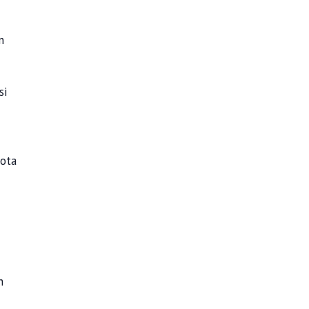
n
si
ota
n