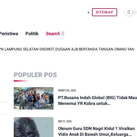
SITEMAP
Peristiwa
Politik
Search
 SELATAN DISOROT, DUGAAN AJB BERTANDA TANGAN ORANG YANG TELAH MENIN
POPULER POS
MARET 06, 2025
PT.Busana Indah Global (BIG) Tidak Mau
Menemui YR Kobra untuk
menyampaikan sosial humanis .
MEI 17, 2025
Oknum Guru SDN Nagri Kidul 1 Viralkan
Vidio Anak Di Bawah Umur,,Keluarga