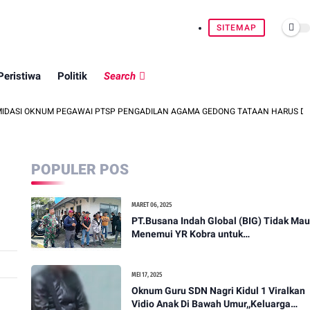
SITEMAP
Peristiwa
Politik
Search
M PEGAWAI PTSP PENGADILAN AGAMA GEDONG TATAAN HARUS DIUSUT
POPULER POS
MARET 06, 2025
PT.Busana Indah Global (BIG) Tidak Mau
Menemui YR Kobra untuk
menyampaikan sosial humanis .
MEI 17, 2025
Oknum Guru SDN Nagri Kidul 1 Viralkan
Vidio Anak Di Bawah Umur,,Keluarga