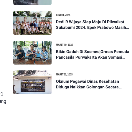
Akan Bawa Kasus Ini Ke Ranah Hukum
JUNI 01, 2024
Dedi R Wijaya Siap Maju Di Pilwalkot
Sukabumi 2024. Epek Prabowo Masih
Melekat Di Masyarakat Kota Sukabumi
MARET 10, 2025
Bikin Gaduh Di Sosmed,Ormas Pemuda
Pancasila Purwakarta Akan Somasi
Wakil Bupati Purwakarta
MARET 25, 2025
Oknum Pegawai Dinas Kesehatan
Diduga Naikkan Golongan Secara
Sepihak, Rekan Seangkatan Belum Bisa
01
Naik Pangkat
ung