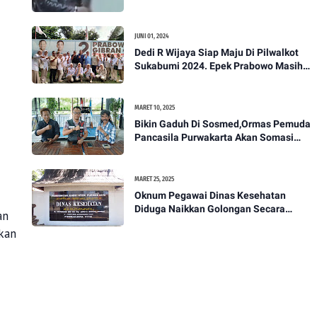
Akan Bawa Kasus Ini Ke Ranah Hukum
JUNI 01, 2024
Dedi R Wijaya Siap Maju Di Pilwalkot
Sukabumi 2024. Epek Prabowo Masih
Melekat Di Masyarakat Kota Sukabumi
MARET 10, 2025
Bikin Gaduh Di Sosmed,Ormas Pemuda
Pancasila Purwakarta Akan Somasi
Wakil Bupati Purwakarta
MARET 25, 2025
Oknum Pegawai Dinas Kesehatan
Diduga Naikkan Golongan Secara
an
Sepihak, Rekan Seangkatan Belum Bisa
kan
Naik Pangkat