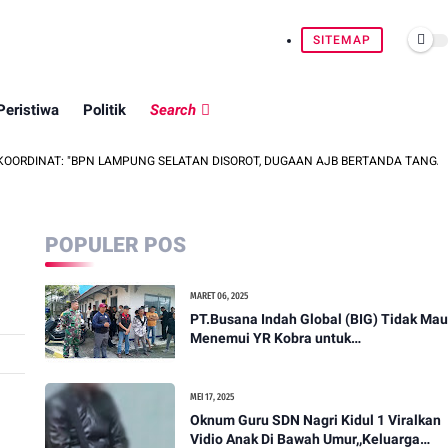
SITEMAP
Peristiwa
Politik
Search
: "BPN LAMPUNG SELATAN DISOROT, DUGAAN AJB BERTANDA TANGAN ORANG YAN
POPULER POS
MARET 06, 2025
PT.Busana Indah Global (BIG) Tidak Mau
Menemui YR Kobra untuk
menyampaikan sosial humanis .
MEI 17, 2025
Oknum Guru SDN Nagri Kidul 1 Viralkan
Vidio Anak Di Bawah Umur,,Keluarga