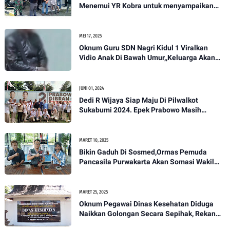
Menemui YR Kobra untuk menyampaikan
sosial humanis .
MEI 17, 2025
Oknum Guru SDN Nagri Kidul 1 Viralkan
Vidio Anak Di Bawah Umur,,Keluarga Akan
Bawa Kasus Ini Ke Ranah Hukum
JUNI 01, 2024
Dedi R Wijaya Siap Maju Di Pilwalkot
Sukabumi 2024. Epek Prabowo Masih
Melekat Di Masyarakat Kota Sukabumi
MARET 10, 2025
Bikin Gaduh Di Sosmed,Ormas Pemuda
Pancasila Purwakarta Akan Somasi Wakil
Bupati Purwakarta
MARET 25, 2025
Oknum Pegawai Dinas Kesehatan Diduga
Naikkan Golongan Secara Sepihak, Rekan
Seangkatan Belum Bisa Naik Pangkat