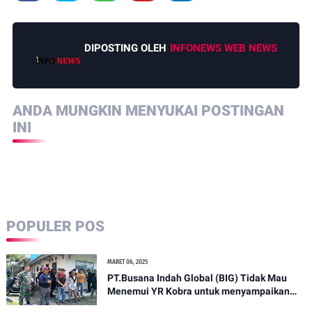
DIPOSTING OLEH
INFONEWS WEB NEWS
ANDA MUNGKIN MENYUKAI POSTINGAN
INI
POPULER POS
MARET 06, 2025
PT.Busana Indah Global (BIG) Tidak Mau
Menemui YR Kobra untuk menyampaikan
sosial humanis .