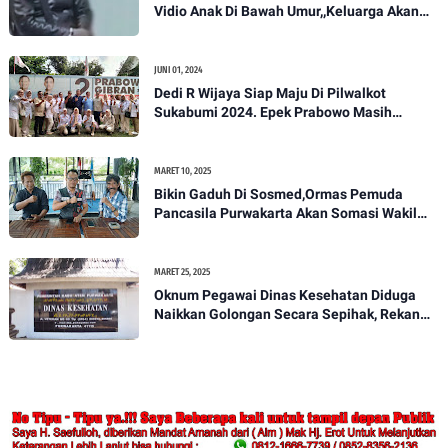
Vidio Anak Di Bawah Umur,,Keluarga Akan
Bawa Kasus Ini Ke Ranah Hukum
JUNI 01, 2024
Dedi R Wijaya Siap Maju Di Pilwalkot
Sukabumi 2024. Epek Prabowo Masih
Melekat Di Masyarakat Kota Sukabumi
MARET 10, 2025
Bikin Gaduh Di Sosmed,Ormas Pemuda
Pancasila Purwakarta Akan Somasi Wakil
Bupati Purwakarta
MARET 25, 2025
Oknum Pegawai Dinas Kesehatan Diduga
Naikkan Golongan Secara Sepihak, Rekan
Seangkatan Belum Bisa Naik Pangkat