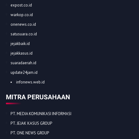
expost.co.id
warkop.co.id
onenews.co.id
satusuara.co.id
jejakbaik.id
jejakkasus.id
suaradaerah.id
update24jam.id
infonews.web.id
MITRA PERUSAHAAN
PT. MEDIA KOMUNIKASI INFORMASI
PT. JEJAK KASUS GROUP
PT. ONE NEWS GROUP