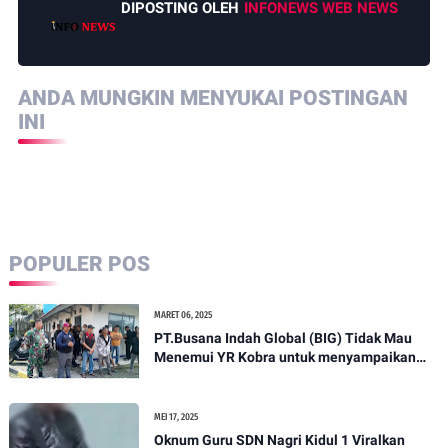
DIPOSTING OLEH
INFONEWS WEB NEWS
ANDA MUNGKIN MENYUKAI POSTINGAN
INI
POPULER POS
MARET 06, 2025
PT.Busana Indah Global (BIG) Tidak Mau
Menemui YR Kobra untuk menyampaikan
sosial humanis .
MEI 17, 2025
Oknum Guru SDN Nagri Kidul 1 Viralkan