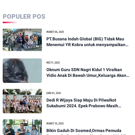
POPULER POS
MARET 06, 2025
PT.Busana Indah Global (BIG) Tidak Mau
Menemui YR Kobra untuk menyampaikan
sosial humanis .
MEI 17, 2025
Oknum Guru SDN Nagri Kidul 1 Viralkan
Vidio Anak Di Bawah Umur,,Keluarga Akan
Bawa Kasus Ini Ke Ranah Hukum
JUNI 01, 2024
Dedi R Wijaya Siap Maju Di Pilwalkot
Sukabumi 2024. Epek Prabowo Masih
Melekat Di Masyarakat Kota Sukabumi
MARET 10, 2025
Bikin Gaduh Di Sosmed,Ormas Pemuda