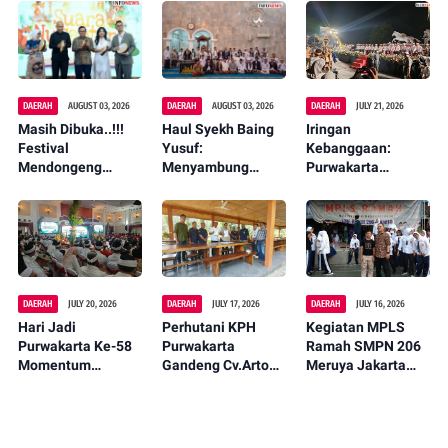
DAERAH
AUGUST 03, 2026
DAERAH
AUGUST 03, 2026
DAERAH
JULY 21, 2026
Masih Dibuka..!!!
Haul Syekh Baing
Iringan
Festival
Yusuf:
Kebanggaan:
Mendongeng
Menyambung
Purwakarta
Suara Nusantara
Sejarah,
Teguhkan Ajeg
Hadir Di Jawa
Meneguhkan
Budaya di Malam
Barat, Ajak
Ukhuwah
Festival Budaya
Generasi Muda
Hidupkan Kembali
Legenda Rakyat
DAERAH
JULY 20, 2026
DAERAH
JULY 17, 2026
DAERAH
JULY 16, 2026
Hari Jadi
Perhutani KPH
Kegiatan MPLS
Purwakarta Ke-58
Purwakarta
Ramah SMPN 206
Momentum
Gandeng Cv.Arto
Meruya Jakarta
Perkuat Identitas
Berkah Lestari
Barat
Budaya Daerah
Kelola Wisata
Serta Karakter
Kuliner Berbasis
Masyarakat
Hutan Lestari