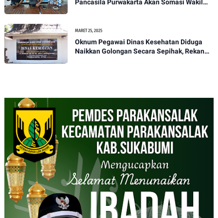
Pancasila Purwakarta Akan Somasi Wakil
Bupati Purwakarta
MARET 25, 2025
Oknum Pegawai Dinas Kesehatan Diduga
Naikkan Golongan Secara Sepihak, Rekan
Seangkatan Belum Bisa Naik Pangkat