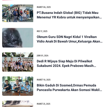
MARET 06, 2025
PT.Busana Indah Global (BIG) Tidak Mau
Menemui YR Kobra untuk menyampaikan
sosial humanis .
MEI 17, 2025
Oknum Guru SDN Nagri Kidul 1 Viralkan
Vidio Anak Di Bawah Umur,,Keluarga Akan
Bawa Kasus Ini Ke Ranah Hukum
JUNI 01, 2024
Dedi R Wijaya Siap Maju Di Pilwalkot
Sukabumi 2024. Epek Prabowo Masih
Melekat Di Masyarakat Kota Sukabumi
MARET 10, 2025
Bikin Gaduh Di Sosmed,Ormas Pemuda
Pancasila Purwakarta Akan Somasi Wakil
Bupati Purwakarta
MARET 25, 2025