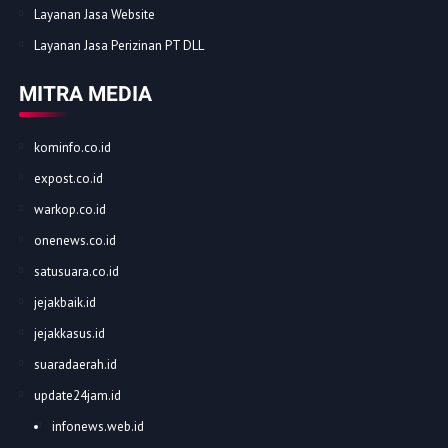
Layanan Jasa Website
Layanan Jasa Perizinan PT DLL
MITRA MEDIA
kominfo.co.id
expost.co.id
warkop.co.id
onenews.co.id
satusuara.co.id
jejakbaik.id
jejakkasus.id
suaradaerah.id
update24jam.id
infonews.web.id