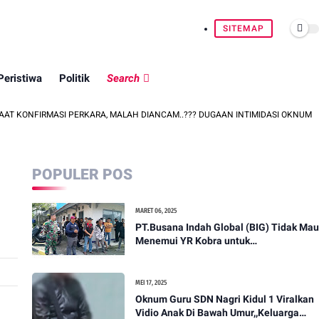
SITEMAP
Peristiwa
Politik
Search
I PERKARA, MALAH DIANCAM..??? DUGAAN INTIMIDASI OKNUM PEGAWAI PTS
POPULER POS
MARET 06, 2025
PT.Busana Indah Global (BIG) Tidak Mau
Menemui YR Kobra untuk
menyampaikan sosial humanis .
MEI 17, 2025
Oknum Guru SDN Nagri Kidul 1 Viralkan
Vidio Anak Di Bawah Umur,,Keluarga