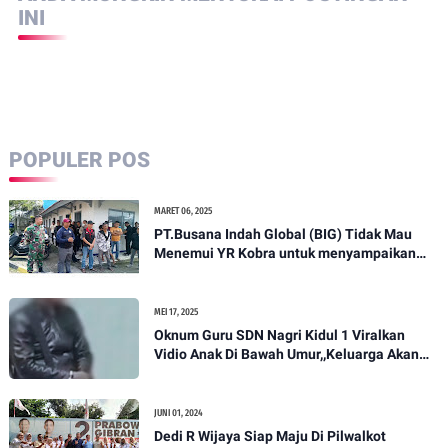
DIPOSTING OLEH
INFONEWS WEB NEWS
ANDA MUNGKIN MENYUKAI POSTINGAN
INI
POPULER POS
MARET 06, 2025
PT.Busana Indah Global (BIG) Tidak Mau
Menemui YR Kobra untuk menyampaikan
sosial humanis .