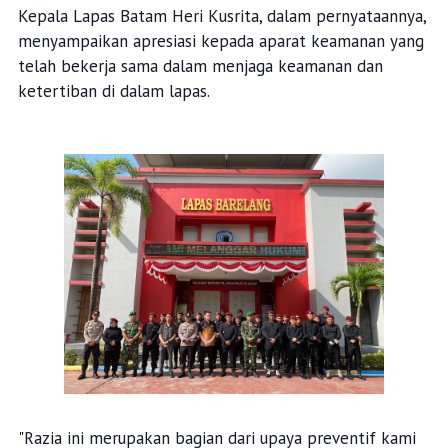
Meskipun razia dilakukan secara intensif, petugas dan
personel gabungan tidak menemukan narkotika dan
obat-obatan terlarang, hanya mengamankan barang
ilegal seperti kartu remi, senjata tajam, kayu, botol
kaca, sendok besi, tali pinggang dll.
Kepala Lapas Batam Heri Kusrita, dalam pernyataannya,
menyampaikan apresiasi kepada aparat keamanan yang
telah bekerja sama dalam menjaga keamanan dan
ketertiban di dalam lapas.