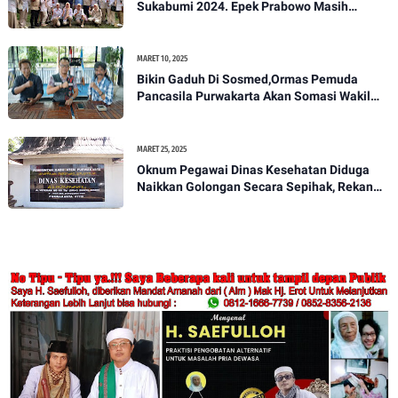
MEI 17, 2025
Oknum Guru SDN Nagri Kidul 1 Viralkan
Vidio Anak Di Bawah Umur,,Keluarga Akan
Bawa Kasus Ini Ke Ranah Hukum
JUNI 01, 2024
Dedi R Wijaya Siap Maju Di Pilwalkot
Sukabumi 2024. Epek Prabowo Masih
Melekat Di Masyarakat Kota Sukabumi
MARET 10, 2025
Bikin Gaduh Di Sosmed,Ormas Pemuda
Pancasila Purwakarta Akan Somasi Wakil
Bupati Purwakarta
MARET 25, 2025
Oknum Pegawai Dinas Kesehatan Diduga
Naikkan Golongan Secara Sepihak, Rekan
Seangkatan Belum Bisa Naik Pangkat