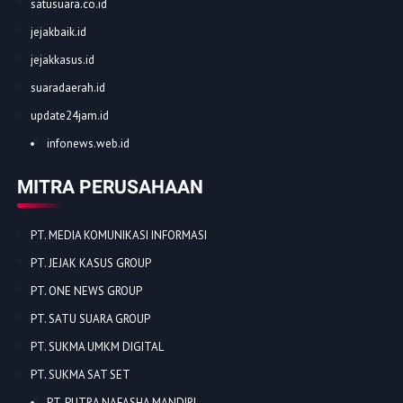
kominfo.co.id
expost.co.id
warkop.co.id
onenews.co.id
satusuara.co.id
jejakbaik.id
jejakkasus.id
suaradaerah.id
update24jam.id
infonews.web.id
MITRA PERUSAHAAN
PT. MEDIA KOMUNIKASI INFORMASI
PT. JEJAK KASUS GROUP