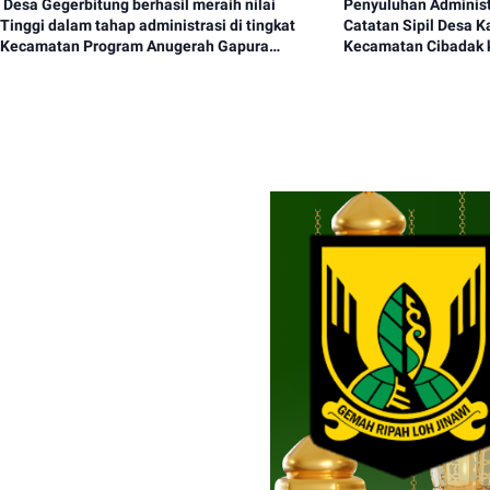
‎ Desa Gegerbitung berhasil meraih nilai
Penyuluhan Adminis
Tinggi dalam tahap administrasi di tingkat
Catatan Sipil Desa Karang Tengah
Kecamatan Program Anugerah Gapura
Kecamatan Cibadak 
Sribaduga