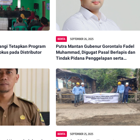
BERITA
SEPTEMBER 26, 2025
angi Tetapkan Program
Putra Mantan Gubenur Gorontalo Fadel
kus pada Distributor
Muhammad, Digugat Pasal Berlapis dan
Tindak Pidana Penggelapan serta
Wanprestasi Pembiayaan Usaha
BERITA
SEPTEMBER 25, 2025