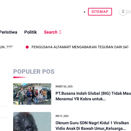
SITEMAP
Peristiwa
Politik
Search
PENGUSAHA ALFAMART MENGABAIKAN TEGURAN DARI SATPOL PP KECA
POPULER POS
MARET 06, 2025
PT.Busana Indah Global (BIG) Tidak Mau
Menemui YR Kobra untuk
menyampaikan sosial humanis .
MEI 17, 2025
Oknum Guru SDN Nagri Kidul 1 Viralkan
Vidio Anak Di Bawah Umur,,Keluarga