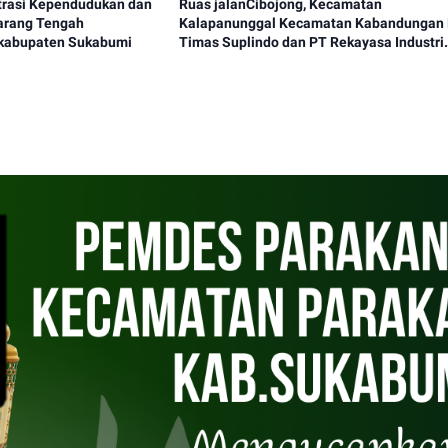
trasi Kependudukan dan
‎Ruas jalanCibojong, Kecamatan
Kalapanunggal Kecamatan Kabandungan
kabupaten Sukabumi
Timas Suplindo dan PT Rekayasa Industri
Peduli Lingkungan Lakukan Perbaikan ‎