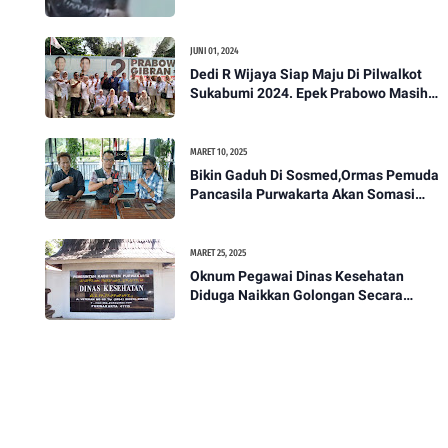
Akan Bawa Kasus Ini Ke Ranah Hukum
JUNI 01, 2024
Dedi R Wijaya Siap Maju Di Pilwalkot
Sukabumi 2024. Epek Prabowo Masih
Melekat Di Masyarakat Kota Sukabumi
MARET 10, 2025
Bikin Gaduh Di Sosmed,Ormas Pemuda
Pancasila Purwakarta Akan Somasi
Wakil Bupati Purwakarta
MARET 25, 2025
Oknum Pegawai Dinas Kesehatan
Diduga Naikkan Golongan Secara
Sepihak, Rekan Seangkatan Belum Bisa
Naik Pangkat