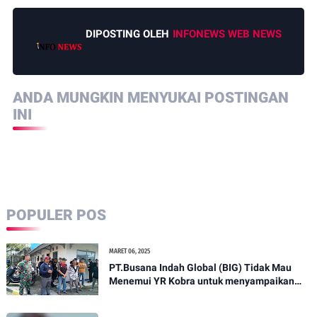
DIPOSTING OLEH
INFONEWS WEB NEWS
ANDA MUNGKIN MENYUKAI POSTINGAN
INI
POPULER POS
MARET 06, 2025
PT.Busana Indah Global (BIG) Tidak Mau
Menemui YR Kobra untuk menyampaikan
sosial humanis .