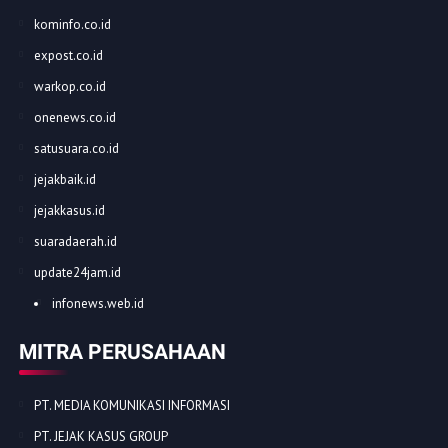
kominfo.co.id
expost.co.id
warkop.co.id
onenews.co.id
satusuara.co.id
jejakbaik.id
jejakkasus.id
suaradaerah.id
update24jam.id
infonews.web.id
MITRA PERUSAHAAN
PT. MEDIA KOMUNIKASI INFORMASI
PT. JEJAK KASUS GROUP