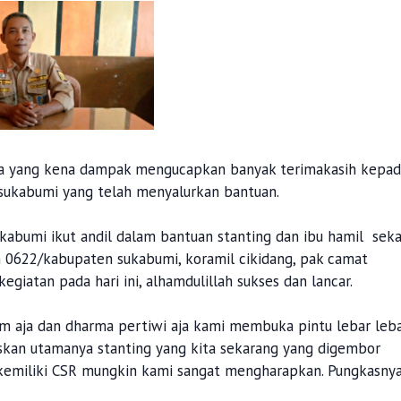
snya yang kena dampak mengucapkan banyak terimakasih kepa
 sukabumi yang telah menyalurkan bantuan.
ukabumi ikut andil dalam bantuan stanting dan ibu hamil seka
m 0622/kabupaten sukabumi, koramil cikidang, pak camat
egiatan pada hari ini, alhamdulillah sukses dan lancar.
m aja dan dharma pertiwi aja kami membuka pintu lebar leb
skan utamanya stanting yang kita sekarang yang digembor
kemiliki CSR mungkin kami sangat mengharapkan. Pungkasnya