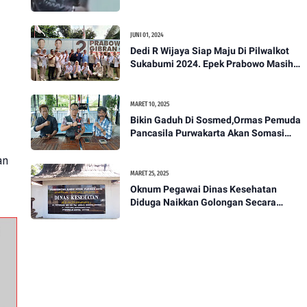
Akan Bawa Kasus Ini Ke Ranah Hukum
JUNI 01, 2024
Dedi R Wijaya Siap Maju Di Pilwalkot
Sukabumi 2024. Epek Prabowo Masih
Melekat Di Masyarakat Kota Sukabumi
MARET 10, 2025
Bikin Gaduh Di Sosmed,Ormas Pemuda
Pancasila Purwakarta Akan Somasi
Wakil Bupati Purwakarta
an
MARET 25, 2025
Oknum Pegawai Dinas Kesehatan
Diduga Naikkan Golongan Secara
Sepihak, Rekan Seangkatan Belum Bisa
Naik Pangkat