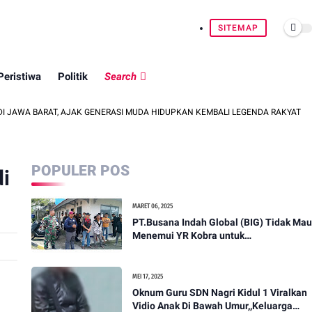
SITEMAP
Peristiwa
Politik
Search
AT, AJAK GENERASI MUDA HIDUPKAN KEMBALI LEGENDA RAKYAT
HAUL
POPULER POS
i
MARET 06, 2025
PT.Busana Indah Global (BIG) Tidak Mau
Menemui YR Kobra untuk
menyampaikan sosial humanis .
MEI 17, 2025
Oknum Guru SDN Nagri Kidul 1 Viralkan
Vidio Anak Di Bawah Umur,,Keluarga