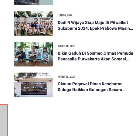
Akan Bawa Kasus Ini Ke Ranah Hukum
JUNI 01, 2024
Dedi R Wijaya Siap Maju Di Pilwalkot
Sukabumi 2024. Epek Prabowo Masih
Melekat Di Masyarakat Kota Sukabumi
MARET 10, 2025
Bikin Gaduh Di Sosmed,Ormas Pemuda
Pancasila Purwakarta Akan Somasi
Wakil Bupati Purwakarta
i
MARET 25, 2025
Oknum Pegawai Dinas Kesehatan
Diduga Naikkan Golongan Secara
Sepihak, Rekan Seangkatan Belum Bisa
Naik Pangkat