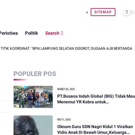
SITEMAP
Peristiwa
Politik
Search
INAT: "BPN LAMPUNG SELATAN DISOROT, DUGAAN AJB BERTANDA TANGAN ORAN
POPULER POS
MARET 06, 2025
PT.Busana Indah Global (BIG) Tidak Mau
Menemui YR Kobra untuk
menyampaikan sosial humanis .
MEI 17, 2025
Oknum Guru SDN Nagri Kidul 1 Viralkan
Vidio Anak Di Bawah Umur,,Keluarga