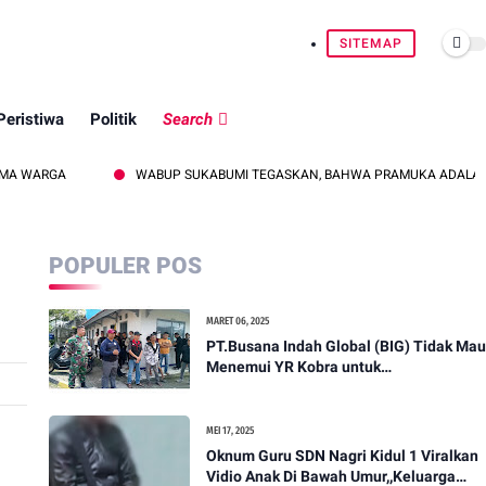
SITEMAP
Peristiwa
Politik
Search
WABUP SUKABUMI TEGASKAN, BAHWA PRAMUKA ADALAH WADAH STRAT
POPULER POS
MARET 06, 2025
PT.Busana Indah Global (BIG) Tidak Mau
Menemui YR Kobra untuk
menyampaikan sosial humanis .
MEI 17, 2025
Oknum Guru SDN Nagri Kidul 1 Viralkan
Vidio Anak Di Bawah Umur,,Keluarga