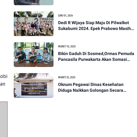
Akan Bawa Kasus Ini Ke Ranah Hukum
JUNI 01, 2024
Dedi R Wijaya Siap Maju Di Pilwalkot
Sukabumi 2024. Epek Prabowo Masih
Melekat Di Masyarakat Kota Sukabumi
MARET 10, 2025
Bikin Gaduh Di Sosmed,Ormas Pemuda
Pancasila Purwakarta Akan Somasi
Wakil Bupati Purwakarta
lobi
MARET 25, 2025
han
Oknum Pegawai Dinas Kesehatan
Diduga Naikkan Golongan Secara
Sepihak, Rekan Seangkatan Belum Bisa
Naik Pangkat