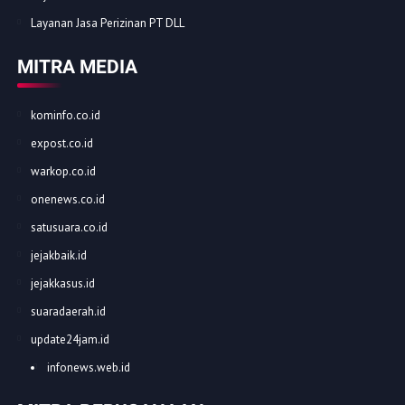
Layanan Jasa Perizinan PT DLL
MITRA MEDIA
kominfo.co.id
expost.co.id
warkop.co.id
onenews.co.id
satusuara.co.id
jejakbaik.id
jejakkasus.id
suaradaerah.id
update24jam.id
infonews.web.id