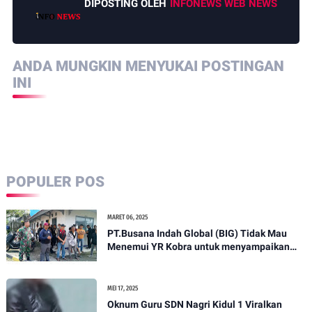
DIPOSTING OLEH
INFONEWS WEB NEWS
ANDA MUNGKIN MENYUKAI POSTINGAN
INI
POPULER POS
MARET 06, 2025
PT.Busana Indah Global (BIG) Tidak Mau
Menemui YR Kobra untuk menyampaikan
sosial humanis .
MEI 17, 2025
Oknum Guru SDN Nagri Kidul 1 Viralkan