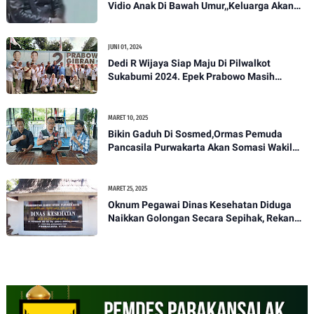
Vidio Anak Di Bawah Umur,,Keluarga Akan
Bawa Kasus Ini Ke Ranah Hukum
JUNI 01, 2024
Dedi R Wijaya Siap Maju Di Pilwalkot
Sukabumi 2024. Epek Prabowo Masih
Melekat Di Masyarakat Kota Sukabumi
MARET 10, 2025
Bikin Gaduh Di Sosmed,Ormas Pemuda
Pancasila Purwakarta Akan Somasi Wakil
Bupati Purwakarta
MARET 25, 2025
Oknum Pegawai Dinas Kesehatan Diduga
Naikkan Golongan Secara Sepihak, Rekan
Seangkatan Belum Bisa Naik Pangkat