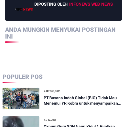
DIPOSTING OLEH
INFONEWS WEB NEWS
ANDA MUNGKIN MENYUKAI POSTINGAN
INI
POPULER POS
MARET 06, 2025
PT.Busana Indah Global (BIG) Tidak Mau
Menemui YR Kobra untuk menyampaikan
sosial humanis .
MEI 17, 2025
Oknum Guru SDN Nagri Kidul 1 Viralkan