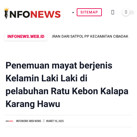
SITEMAP
INFONEWS.WEB.ID
 MENGABAIKAN TEGURAN DARI SATPOL PP KECAMATAN CIBADAK
M
Penemuan mayat berjenis
Kelamin Laki Laki di
pelabuhan Ratu Kebon Kalapa
Karang Hawu
INFONEWS WEB NEWS
MARET 10, 2025