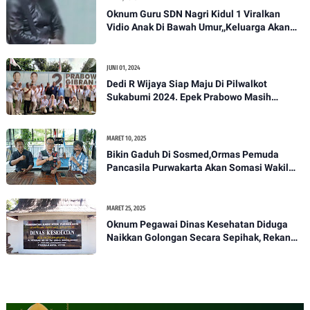
Oknum Guru SDN Nagri Kidul 1 Viralkan
Vidio Anak Di Bawah Umur,,Keluarga Akan
Bawa Kasus Ini Ke Ranah Hukum
JUNI 01, 2024
Dedi R Wijaya Siap Maju Di Pilwalkot
Sukabumi 2024. Epek Prabowo Masih
Melekat Di Masyarakat Kota Sukabumi
MARET 10, 2025
Bikin Gaduh Di Sosmed,Ormas Pemuda
Pancasila Purwakarta Akan Somasi Wakil
Bupati Purwakarta
MARET 25, 2025
Oknum Pegawai Dinas Kesehatan Diduga
Naikkan Golongan Secara Sepihak, Rekan
Seangkatan Belum Bisa Naik Pangkat