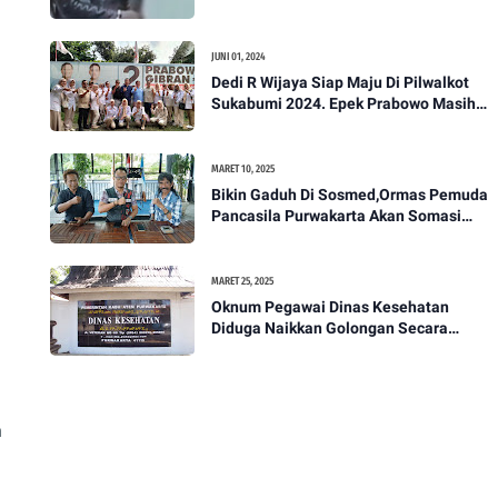
Akan Bawa Kasus Ini Ke Ranah Hukum
JUNI 01, 2024
Dedi R Wijaya Siap Maju Di Pilwalkot
Sukabumi 2024. Epek Prabowo Masih
Melekat Di Masyarakat Kota Sukabumi
MARET 10, 2025
Bikin Gaduh Di Sosmed,Ormas Pemuda
Pancasila Purwakarta Akan Somasi
Wakil Bupati Purwakarta
MARET 25, 2025
Oknum Pegawai Dinas Kesehatan
Diduga Naikkan Golongan Secara
Sepihak, Rekan Seangkatan Belum Bisa
Naik Pangkat
n