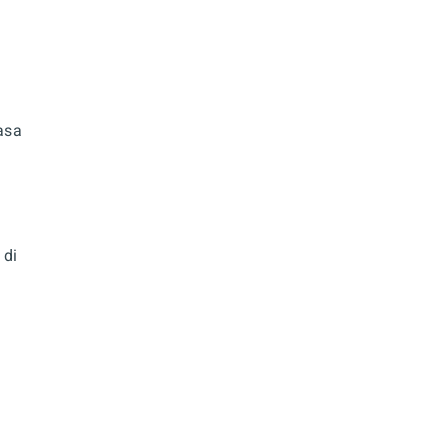
asa
 di