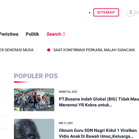
SITEMAP
Peristiwa
Politik
Search
MUDA
SAAT KONFIRMASI PERKARA, MALAH DIANCAM..??? DUGAAN IN
POPULER POS
MARET 06, 2025
PT.Busana Indah Global (BIG) Tidak Mau
Menemui YR Kobra untuk
menyampaikan sosial humanis .
MEI 17, 2025
Oknum Guru SDN Nagri Kidul 1 Viralkan
Vidio Anak Di Bawah Umur,,Keluarga