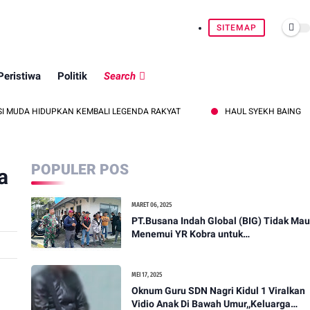
SITEMAP
Peristiwa
Politik
Search
DUPKAN KEMBALI LEGENDA RAKYAT
HAUL SYEKH BAING YUSUF: ME
POPULER POS
a
MARET 06, 2025
PT.Busana Indah Global (BIG) Tidak Mau
Menemui YR Kobra untuk
menyampaikan sosial humanis .
MEI 17, 2025
Oknum Guru SDN Nagri Kidul 1 Viralkan
Vidio Anak Di Bawah Umur,,Keluarga