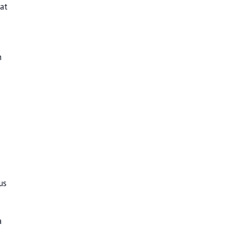
at
n
us
a