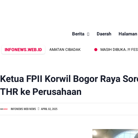
Berita
Daerah
Halaman
INFONEWS.WEB.ID
 SATPOL PP KECAMATAN CIBADAK
MASIH DIBUKA..!!! FESTIVAL M
Ketua FPII Korwil Bogor Raya S
THR ke Perusahaan
INFONEWS WEB NEWS
APRIL 02, 2025