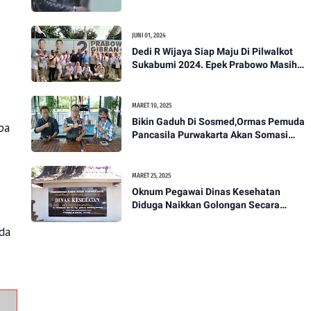
Akan Bawa Kasus Ini Ke Ranah Hukum
JUNI 01, 2024
Dedi R Wijaya Siap Maju Di Pilwalkot
Sukabumi 2024. Epek Prabowo Masih
Melekat Di Masyarakat Kota Sukabumi
MARET 10, 2025
Bikin Gaduh Di Sosmed,Ormas Pemuda
pa
Pancasila Purwakarta Akan Somasi
Wakil Bupati Purwakarta
MARET 25, 2025
Oknum Pegawai Dinas Kesehatan
Diduga Naikkan Golongan Secara
Sepihak, Rekan Seangkatan Belum Bisa
da
Naik Pangkat