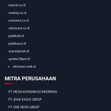
expost.co.id
warkop.co.id
onenews.co.id
satusuara.co.id
jejakbaik.id
jejakkasus.id
suaradaerah.id
update24jam.id
infonews.web.id
MITRA PERUSAHAAN
PT. MEDIA KOMUNIKASI INFORMASI
PT. JEJAK KASUS GROUP
PT. ONE NEWS GROUP