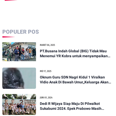
POPULER POS
MARET 06, 2025
PT.Busana Indah Global (BIG) Tidak Mau
Menemui YR Kobra untuk menyampaikan
sosial humanis .
MEI 17, 2025
Oknum Guru SDN Nagri Kidul 1 Viralkan
Vidio Anak Di Bawah Umur,,Keluarga Akan
Bawa Kasus Ini Ke Ranah Hukum
JUNI 01, 2024
Dedi R Wijaya Siap Maju Di Pilwalkot
Sukabumi 2024. Epek Prabowo Masih
Melekat Di Masyarakat Kota Sukabumi