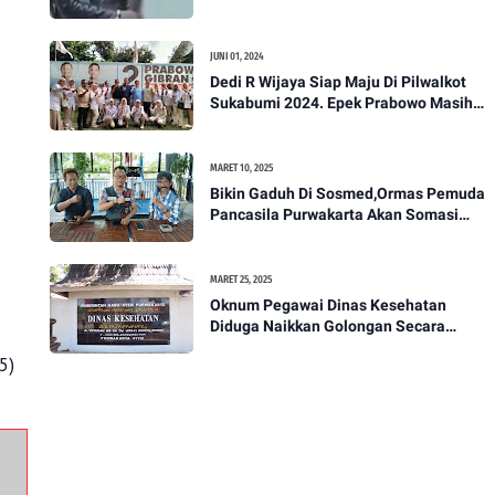
Akan Bawa Kasus Ini Ke Ranah Hukum
JUNI 01, 2024
Dedi R Wijaya Siap Maju Di Pilwalkot
Sukabumi 2024. Epek Prabowo Masih
Melekat Di Masyarakat Kota Sukabumi
MARET 10, 2025
Bikin Gaduh Di Sosmed,Ormas Pemuda
Pancasila Purwakarta Akan Somasi
Wakil Bupati Purwakarta
MARET 25, 2025
Oknum Pegawai Dinas Kesehatan
Diduga Naikkan Golongan Secara
Sepihak, Rekan Seangkatan Belum Bisa
5)
Naik Pangkat