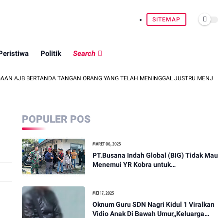
SITEMAP
Peristiwa
Politik
Search
BERTANDA TANGAN ORANG YANG TELAH MENINGGAL JUSTRU MENJADI DASAR PUT
POPULER POS
MARET 06, 2025
PT.Busana Indah Global (BIG) Tidak Mau
Menemui YR Kobra untuk
menyampaikan sosial humanis .
MEI 17, 2025
Oknum Guru SDN Nagri Kidul 1 Viralkan
Vidio Anak Di Bawah Umur,,Keluarga