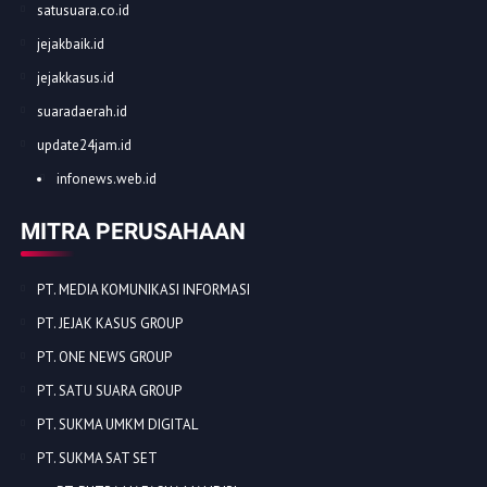
kominfo.co.id
expost.co.id
warkop.co.id
onenews.co.id
satusuara.co.id
jejakbaik.id
jejakkasus.id
suaradaerah.id
update24jam.id
infonews.web.id
MITRA PERUSAHAAN
PT. MEDIA KOMUNIKASI INFORMASI
PT. JEJAK KASUS GROUP