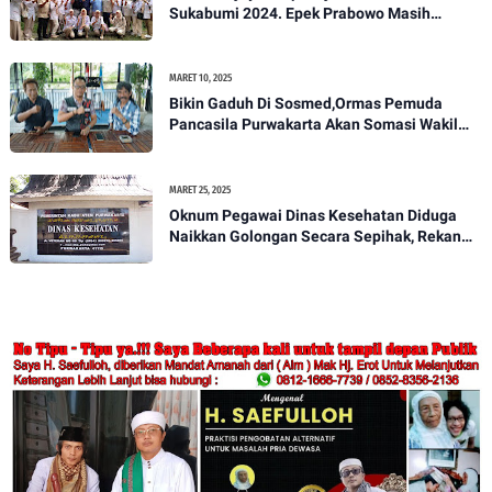
MEI 17, 2025
Oknum Guru SDN Nagri Kidul 1 Viralkan
Vidio Anak Di Bawah Umur,,Keluarga Akan
Bawa Kasus Ini Ke Ranah Hukum
JUNI 01, 2024
Dedi R Wijaya Siap Maju Di Pilwalkot
Sukabumi 2024. Epek Prabowo Masih
Melekat Di Masyarakat Kota Sukabumi
MARET 10, 2025
Bikin Gaduh Di Sosmed,Ormas Pemuda
Pancasila Purwakarta Akan Somasi Wakil
Bupati Purwakarta
MARET 25, 2025
Oknum Pegawai Dinas Kesehatan Diduga
Naikkan Golongan Secara Sepihak, Rekan
Seangkatan Belum Bisa Naik Pangkat