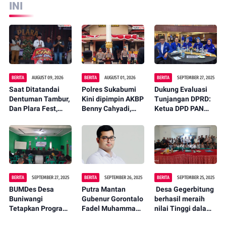
INI
BERITA
AUGUST 09, 2026
BERITA
AUGUST 01, 2026
BERITA
SEPTEMBER 27, 2025
Saat Ditatandai
Polres Sukabumi
Dukung Evaluasi
Dentuman Tambur,
Kini dipimpin AKBP
Tunjangan DPRD:
Dan Plara Fest,
Benny Cahyadi,
Ketua DPD PAN
Rangkaian Hari
Tegaskan
Kota Sukabumi
Jadi Ke-156
Komitmen Perkuat
"Fraksi Wajib
Kabupaten
Layanan Publik
Jalankan
Sukabumi Sebagai
Maklumat Ketum
Tanda Dimulai
DPP PAN"
BERITA
SEPTEMBER 27, 2025
BERITA
SEPTEMBER 26, 2025
BERITA
SEPTEMBER 25, 2025
‎BUMDes Desa
Putra Mantan
‎ Desa Gegerbitung
Buniwangi
Gubenur Gorontalo
berhasil meraih
Tetapkan Program
Fadel Muhammad,
nilai Tinggi dalam
Kerja 2025 dengan
Digugat Pasal
tahap administrasi