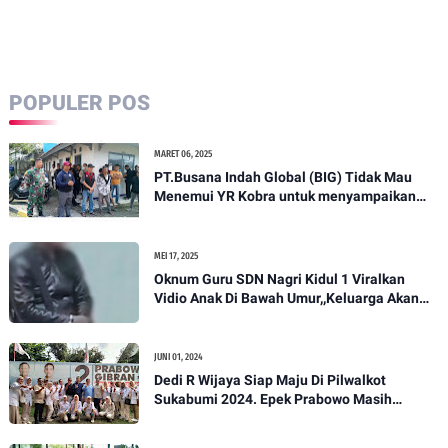
Fokus pada
Berlapis dan
di tingkat
Distributor Telur
Tindak Pidana
Kecamatan
Ayam
Penggelapan serta
Program Anugerah
Wanprestasi
Gapura Sribaduga
Pembiayaan Usaha
POPULER POS
MARET 06, 2025
PT.Busana Indah Global (BIG) Tidak Mau
Menemui YR Kobra untuk menyampaikan
sosial humanis .
MEI 17, 2025
Oknum Guru SDN Nagri Kidul 1 Viralkan
Vidio Anak Di Bawah Umur,,Keluarga Akan
Bawa Kasus Ini Ke Ranah Hukum
JUNI 01, 2024
Dedi R Wijaya Siap Maju Di Pilwalkot
Sukabumi 2024. Epek Prabowo Masih
Melekat Di Masyarakat Kota Sukabumi