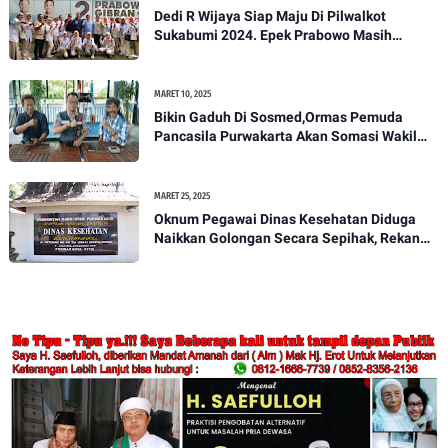
Dedi R Wijaya Siap Maju Di Pilwalkot
Sukabumi 2024. Epek Prabowo Masih
Melekat Di Masyarakat Kota Sukabumi
MARET 10, 2025
Bikin Gaduh Di Sosmed,Ormas Pemuda
Pancasila Purwakarta Akan Somasi Wakil
Bupati Purwakarta
MARET 25, 2025
Oknum Pegawai Dinas Kesehatan Diduga
Naikkan Golongan Secara Sepihak, Rekan
Seangkatan Belum Bisa Naik Pangkat