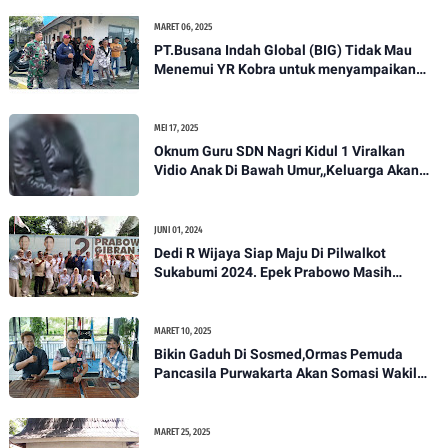
MARET 06, 2025
PT.Busana Indah Global (BIG) Tidak Mau
Menemui YR Kobra untuk menyampaikan
sosial humanis .
MEI 17, 2025
Oknum Guru SDN Nagri Kidul 1 Viralkan
Vidio Anak Di Bawah Umur,,Keluarga Akan
Bawa Kasus Ini Ke Ranah Hukum
JUNI 01, 2024
Dedi R Wijaya Siap Maju Di Pilwalkot
Sukabumi 2024. Epek Prabowo Masih
Melekat Di Masyarakat Kota Sukabumi
MARET 10, 2025
Bikin Gaduh Di Sosmed,Ormas Pemuda
Pancasila Purwakarta Akan Somasi Wakil
Bupati Purwakarta
MARET 25, 2025