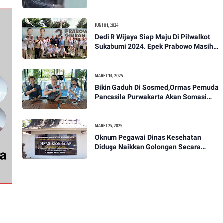
Akan Bawa Kasus Ini Ke Ranah Hukum
JUNI 01, 2024
Dedi R Wijaya Siap Maju Di Pilwalkot
Sukabumi 2024. Epek Prabowo Masih
Melekat Di Masyarakat Kota Sukabumi
MARET 10, 2025
Bikin Gaduh Di Sosmed,Ormas Pemuda
Pancasila Purwakarta Akan Somasi
Wakil Bupati Purwakarta
MARET 25, 2025
Oknum Pegawai Dinas Kesehatan
Diduga Naikkan Golongan Secara
Sepihak, Rekan Seangkatan Belum Bisa
Naik Pangkat