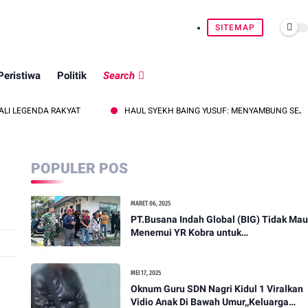
SITEMAP
Peristiwa
Politik
Search
RAKYAT
HAUL SYEKH BAING YUSUF: MENYAMBUNG SEJARAH, MENE
POPULER POS
MARET 06, 2025
PT.Busana Indah Global (BIG) Tidak Mau
Menemui YR Kobra untuk
menyampaikan sosial humanis .
MEI 17, 2025
Oknum Guru SDN Nagri Kidul 1 Viralkan
Vidio Anak Di Bawah Umur,,Keluarga