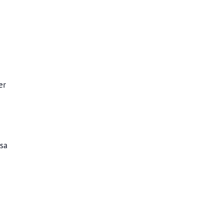
er
sa