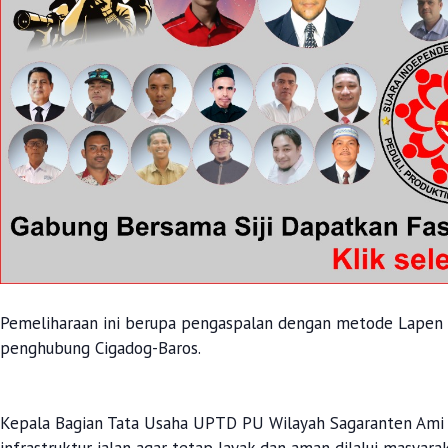
Pemeliharaan ini berupa pengaspalan dengan metode Lapen d
penghubung Cigadog-Baros.
Kepala Bagian Tata Usaha UPTD PU Wilayah Sagaranten Ami 
infrastruktur jalan agar tetap layak dan aman dilalui masyarak