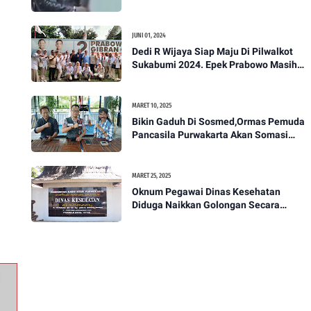
Akan Bawa Kasus Ini Ke Ranah Hukum
JUNI 01, 2024
Dedi R Wijaya Siap Maju Di Pilwalkot
Sukabumi 2024. Epek Prabowo Masih
Melekat Di Masyarakat Kota Sukabumi
MARET 10, 2025
Bikin Gaduh Di Sosmed,Ormas Pemuda
Pancasila Purwakarta Akan Somasi
Wakil Bupati Purwakarta
MARET 25, 2025
Oknum Pegawai Dinas Kesehatan
Diduga Naikkan Golongan Secara
Sepihak, Rekan Seangkatan Belum Bisa
Naik Pangkat