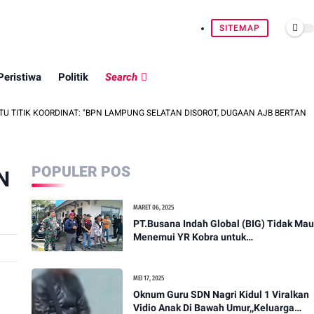
SITEMAP
Peristiwa
Politik
Search
ORDINAT: "BPN LAMPUNG SELATAN DISOROT, DUGAAN AJB BERTANDA TANGAN OR
POPULER POS
N
MARET 06, 2025
PT.Busana Indah Global (BIG) Tidak Mau
Menemui YR Kobra untuk
menyampaikan sosial humanis .
MEI 17, 2025
Oknum Guru SDN Nagri Kidul 1 Viralkan
Vidio Anak Di Bawah Umur,,Keluarga