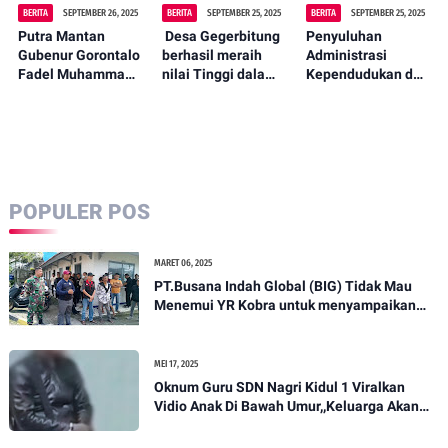
BERITA
SEPTEMBER 26, 2025
BERITA
SEPTEMBER 25, 2025
BERITA
SEPTEMBER 25, 2025
Putra Mantan
‎ Desa Gegerbitung
Penyuluhan
Gubenur Gorontalo
berhasil meraih
Administrasi
Fadel Muhammad,
nilai Tinggi dalam
Kependudukan dan
Digugat Pasal
tahap administrasi
Catatan Sipil Desa
Berlapis dan
di tingkat
Karang Tengah
Tindak Pidana
Kecamatan
Kecamatan
Penggelapan serta
Program Anugerah
Cibadak kabupaten
Wanprestasi
Gapura Sribaduga
Sukabumi
Pembiayaan Usaha
POPULER POS
MARET 06, 2025
PT.Busana Indah Global (BIG) Tidak Mau
Menemui YR Kobra untuk menyampaikan
sosial humanis .
MEI 17, 2025
Oknum Guru SDN Nagri Kidul 1 Viralkan
Vidio Anak Di Bawah Umur,,Keluarga Akan
Bawa Kasus Ini Ke Ranah Hukum