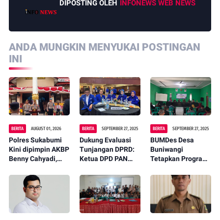
DIPOSTING OLEH
INFONEWS WEB NEWS
ANDA MUNGKIN MENYUKAI POSTINGAN
INI
BERITA
AUGUST 01, 2026
BERITA
SEPTEMBER 27, 2025
BERITA
SEPTEMBER 27, 2025
Polres Sukabumi
Dukung Evaluasi
‎BUMDes Desa
Kini dipimpin AKBP
Tunjangan DPRD:
Buniwangi
Benny Cahyadi,
Ketua DPD PAN
Tetapkan Program
Tegaskan
Kota Sukabumi
Kerja 2025 dengan
Komitmen Perkuat
"Fraksi Wajib
Fokus pada
Layanan Publik
Jalankan
Distributor Telur
Maklumat Ketum
Ayam
DPP PAN"