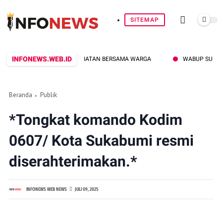
SITEMAP
INFONEWS.WEB.ID
SAUDARAAN LEWAT KEGIATAN BERSAMA WARGA
WABUP SUKABUMI T
Beranda
Publik
*Tongkat komando Kodim
0607/ Kota Sukabumi resmi
diserahterimakan.*
INFONEWS WEB NEWS
JULI 09, 2025