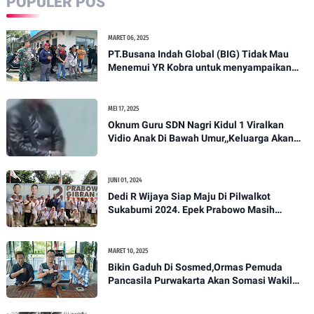
POPULER POS
MARET 06, 2025
PT.Busana Indah Global (BIG) Tidak Mau
Menemui YR Kobra untuk menyampaikan
sosial humanis .
MEI 17, 2025
Oknum Guru SDN Nagri Kidul 1 Viralkan
Vidio Anak Di Bawah Umur,,Keluarga Akan
Bawa Kasus Ini Ke Ranah Hukum
JUNI 01, 2024
Dedi R Wijaya Siap Maju Di Pilwalkot
Sukabumi 2024. Epek Prabowo Masih
Melekat Di Masyarakat Kota Sukabumi
MARET 10, 2025
Bikin Gaduh Di Sosmed,Ormas Pemuda
Pancasila Purwakarta Akan Somasi Wakil
Bupati Purwakarta