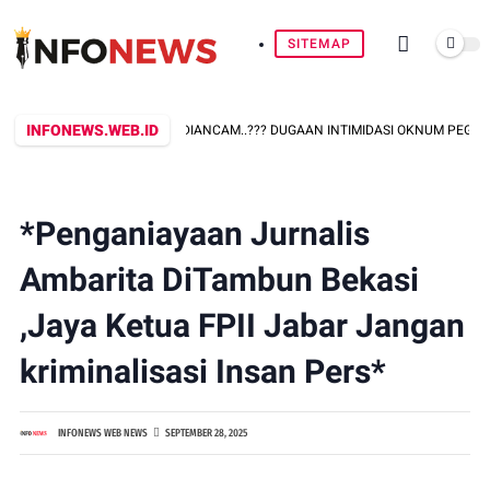
SITEMAP
INFONEWS.WEB.ID
MASI PERKARA, MALAH DIANCAM..??? DUGAAN INTIMIDASI OKNUM PEGAWAI P
*Penganiayaan Jurnalis
Ambarita DiTambun Bekasi
,Jaya Ketua FPII Jabar Jangan
kriminalisasi Insan Pers*
INFONEWS WEB NEWS
SEPTEMBER 28, 2025