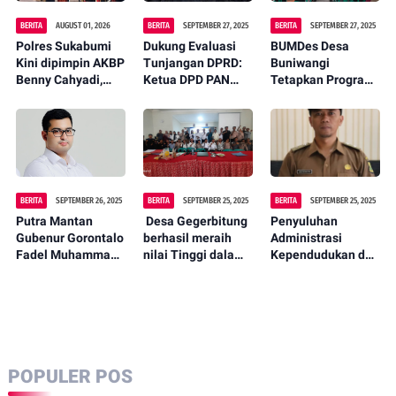
BERITA
AUGUST 01, 2026
BERITA
SEPTEMBER 27, 2025
BERITA
SEPTEMBER 27, 2025
Polres Sukabumi
Dukung Evaluasi
‎BUMDes Desa
Kini dipimpin AKBP
Tunjangan DPRD:
Buniwangi
Benny Cahyadi,
Ketua DPD PAN
Tetapkan Program
Tegaskan
Kota Sukabumi
Kerja 2025 dengan
Komitmen Perkuat
"Fraksi Wajib
Fokus pada
Layanan Publik
Jalankan
Distributor Telur
Maklumat Ketum
Ayam
DPP PAN"
BERITA
SEPTEMBER 26, 2025
BERITA
SEPTEMBER 25, 2025
BERITA
SEPTEMBER 25, 2025
Putra Mantan
‎ Desa Gegerbitung
Penyuluhan
Gubenur Gorontalo
berhasil meraih
Administrasi
Fadel Muhammad,
nilai Tinggi dalam
Kependudukan dan
Digugat Pasal
tahap administrasi
Catatan Sipil Desa
Berlapis dan
di tingkat
Karang Tengah
Tindak Pidana
Kecamatan
Kecamatan
Penggelapan serta
Program Anugerah
Cibadak kabupaten
Wanprestasi
Gapura Sribaduga
Sukabumi
Pembiayaan Usaha
POPULER POS