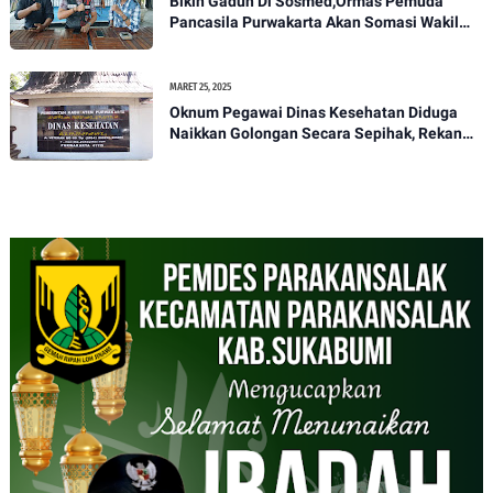
Bikin Gaduh Di Sosmed,Ormas Pemuda
Pancasila Purwakarta Akan Somasi Wakil
Bupati Purwakarta
MARET 25, 2025
Oknum Pegawai Dinas Kesehatan Diduga
Naikkan Golongan Secara Sepihak, Rekan
Seangkatan Belum Bisa Naik Pangkat