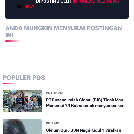
DIPOSTING OLEH
INFONEWS WEB NEWS
ANDA MUNGKIN MENYUKAI POSTINGAN
INI
POPULER POS
MARET 06, 2025
PT.Busana Indah Global (BIG) Tidak Mau
Menemui YR Kobra untuk menyampaikan
sosial humanis .
MEI 17, 2025
Oknum Guru SDN Nagri Kidul 1 Viralkan