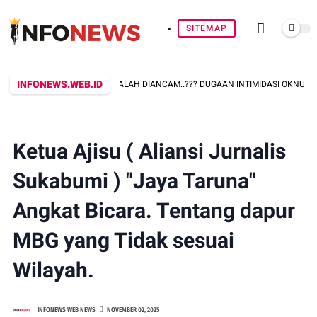
SITEMAP
INFONEWS.WEB.ID
ONFIRMASI PERKARA, MALAH DIANCAM..??? DUGAAN INTIMIDASI OKNUM PEGA
Ketua Ajisu ( Aliansi Jurnalis
Sukabumi ) "Jaya Taruna"
Angkat Bicara. Tentang dapur
MBG yang Tidak sesuai
Wilayah. ‎ ‎
INFONEWS WEB NEWS
NOVEMBER 02, 2025