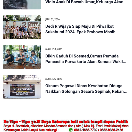
Vidio Anak Di Bawah Umur,,Keluarga Akan
Bawa Kasus Ini Ke Ranah Hukum
JUNI 01, 2024
Dedi R Wijaya Siap Maju Di Pilwalkot
Sukabumi 2024. Epek Prabowo Masih
Melekat Di Masyarakat Kota Sukabumi
MARET 10, 2025
Bikin Gaduh Di Sosmed,Ormas Pemuda
Pancasila Purwakarta Akan Somasi Wakil
Bupati Purwakarta
MARET 25, 2025
Oknum Pegawai Dinas Kesehatan Diduga
Naikkan Golongan Secara Sepihak, Rekan
Seangkatan Belum Bisa Naik Pangkat