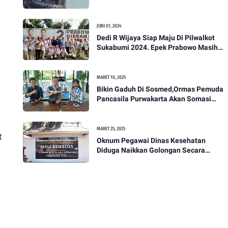
Akan Bawa Kasus Ini Ke Ranah Hukum
JUNI 01, 2024
Dedi R Wijaya Siap Maju Di Pilwalkot
Sukabumi 2024. Epek Prabowo Masih
Melekat Di Masyarakat Kota Sukabumi
MARET 10, 2025
Bikin Gaduh Di Sosmed,Ormas Pemuda
Pancasila Purwakarta Akan Somasi
Wakil Bupati Purwakarta
MARET 25, 2025
t
Oknum Pegawai Dinas Kesehatan
Diduga Naikkan Golongan Secara
Sepihak, Rekan Seangkatan Belum Bisa
Naik Pangkat