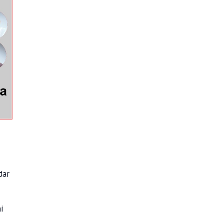
dar
i