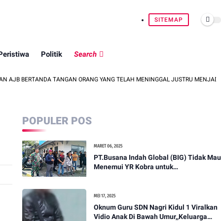
SITEMAP
Peristiwa
Politik
Search
ERTANDA TANGAN ORANG YANG TELAH MENINGGAL JUSTRU MENJADI DASAR PUTUS
POPULER POS
MARET 06, 2025
PT.Busana Indah Global (BIG) Tidak Mau
Menemui YR Kobra untuk
menyampaikan sosial humanis .
MEI 17, 2025
Oknum Guru SDN Nagri Kidul 1 Viralkan
Vidio Anak Di Bawah Umur,,Keluarga