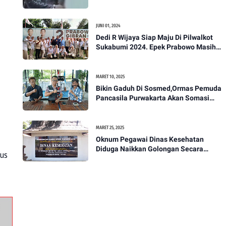
Akan Bawa Kasus Ini Ke Ranah Hukum
JUNI 01, 2024
Dedi R Wijaya Siap Maju Di Pilwalkot
Sukabumi 2024. Epek Prabowo Masih
Melekat Di Masyarakat Kota Sukabumi
MARET 10, 2025
Bikin Gaduh Di Sosmed,Ormas Pemuda
Pancasila Purwakarta Akan Somasi
Wakil Bupati Purwakarta
MARET 25, 2025
Oknum Pegawai Dinas Kesehatan
Diduga Naikkan Golongan Secara
us
Sepihak, Rekan Seangkatan Belum Bisa
Naik Pangkat