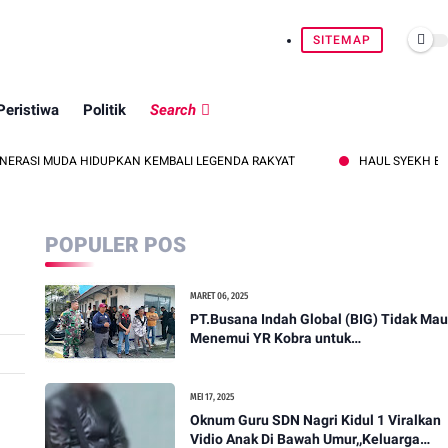
SITEMAP
Peristiwa
Politik
Search
A HIDUPKAN KEMBALI LEGENDA RAKYAT
HAUL SYEKH BAING YUSUF
POPULER POS
MARET 06, 2025
PT.Busana Indah Global (BIG) Tidak Mau
Menemui YR Kobra untuk
menyampaikan sosial humanis .
MEI 17, 2025
Oknum Guru SDN Nagri Kidul 1 Viralkan
Vidio Anak Di Bawah Umur,,Keluarga