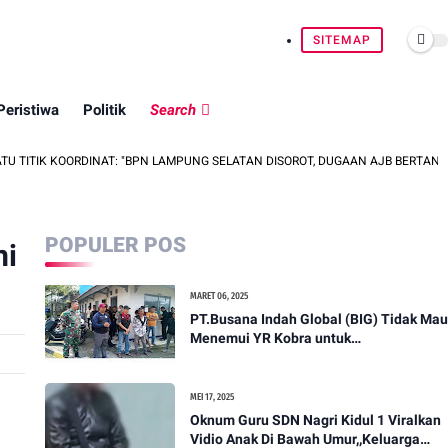
SITEMAP
Peristiwa
Politik
Search
ORDINAT: "BPN LAMPUNG SELATAN DISOROT, DUGAAN AJB BERTANDA TANGAN O
POPULER POS
mi
MARET 06, 2025
PT.Busana Indah Global (BIG) Tidak Mau
Menemui YR Kobra untuk
menyampaikan sosial humanis .
MEI 17, 2025
Oknum Guru SDN Nagri Kidul 1 Viralkan
Vidio Anak Di Bawah Umur,,Keluarga