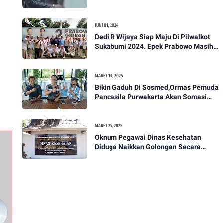
Akan Bawa Kasus Ini Ke Ranah Hukum
JUNI 01, 2024
Dedi R Wijaya Siap Maju Di Pilwalkot
Sukabumi 2024. Epek Prabowo Masih
Melekat Di Masyarakat Kota Sukabumi
MARET 10, 2025
Bikin Gaduh Di Sosmed,Ormas Pemuda
Pancasila Purwakarta Akan Somasi
Wakil Bupati Purwakarta
MARET 25, 2025
Oknum Pegawai Dinas Kesehatan
Diduga Naikkan Golongan Secara
Sepihak, Rekan Seangkatan Belum Bisa
Naik Pangkat